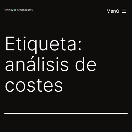
Saltar
Fenway
Menú
al
economistas
contenido
Etiqueta:
análisis de
costes